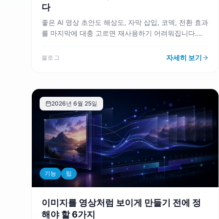
다
좋은 AI 영상 초안도 해상도, 자막 삽입, 코덱, 전환 효과
를 마지막에 대충 고르면 재사용하기 어려워집니다.
VMAI 렌더링 흐름을 기준으로 출력 설정을 먼저 정해야
하는 이유를 정리합니다.
자세히 보기
블로그
2026년 6월 25일
기능
팁
이미지를 영상처럼 보이게 만들기 전에 정
해야 할 6가지