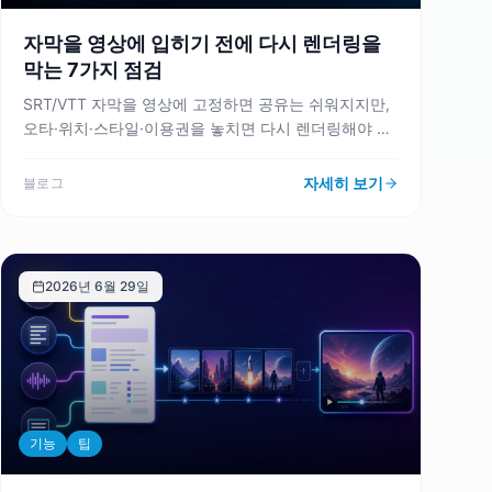
자막을 영상에 입히기 전에 다시 렌더링을
막는 7가지 점검
SRT/VTT 자막을 영상에 고정하면 공유는 쉬워지지만,
오타·위치·스타일·이용권을 놓치면 다시 렌더링해야 합
니다. VMAI 자막 입히기 흐름을 기준으로 렌더링 전 체
크리스트를 정리합니다.
자세히 보기
블로그
2026년 6월 29일
기능
팁