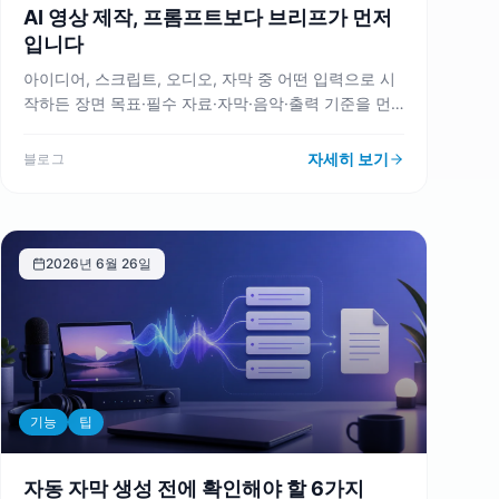
AI 영상 제작, 프롬프트보다 브리프가 먼저
입니다
아이디어, 스크립트, 오디오, 자막 중 어떤 입력으로 시
작하든 장면 목표·필수 자료·자막·음악·출력 기준을 먼
저 정하면 VMAI 리뷰와 렌더링 단계의 재작업을 줄일
수 있습니다.
자세히 보기
블로그
2026년 6월 26일
기능
팁
자동 자막 생성 전에 확인해야 할 6가지