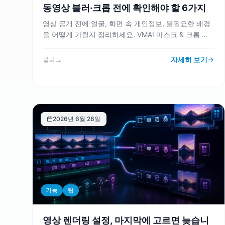
동영상 블러·크롭 전에 확인해야 할 6가지
영상 공개 전에 얼굴, 화면 속 개인정보, 불필요한 배경
을 어떻게 가릴지 정리하세요. VMAI 마스크 & 크롭 도
구를 기준으로 블러·크롭·페더링·반전·이용권 확인까지
점검합니다.
자세히 보기
블로그
2026년 6월 28일
기능
팁
영상 렌더링 설정, 마지막에 고르면 늦습니