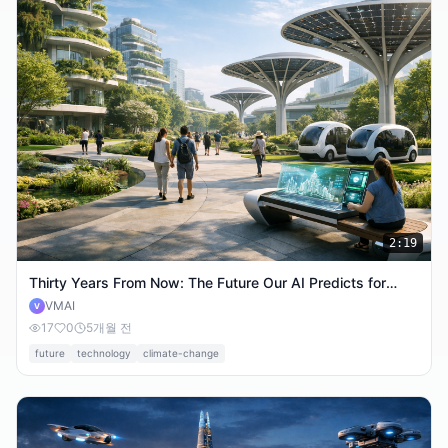
2:19
Thirty Years From Now: The Future Our AI Predicts for
Everyday Life
VMAI
V
17
0
5개월 전
future
technology
climate-change